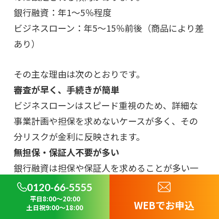
銀行融資：年1～5％程度
ビジネスローン：年5～15％前後（商品により差
あり）
その主な理由は次のとおりです。
審査が早く、手続きが簡単
ビジネスローンはスピード重視のため、詳細な
事業計画や担保を求めないケースが多く、その
分リスクが金利に反映されます。
無担保・保証人不要が多い
銀行融資は担保や保証人を求めることが多い一
方、ビジネスローンは不要な場合があり、貸し
0120-66-5555
手のリスクが高くなります。
平日8:00～20:00
WEBでお申込
土日祝9:00～18:00
貸し手が銀行以外の場合が多い