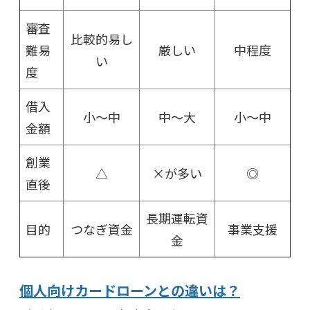
審査
比較的易し
難易
厳しい
中程度
い
度
借入
小～中
中～大
小～中
金額
創業
△
×が多い
◎
直後
長期運転資
目的
つなぎ資金
事業支援
金
個人向けカードローンとの違いは？