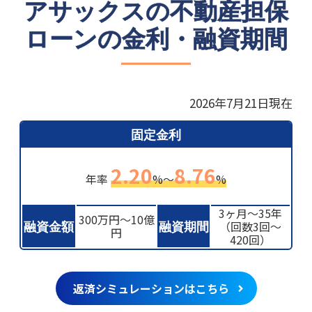
アサックスの不動産担保
ローンの金利・融資期間
2026年7月21日現在
固定金利
2.20
8.76
年率
%～
%
3ヶ月〜35年
300万円〜10億
融資金額
融資期間
（回数3回〜
円
420回）
返済シミュレーションはこちら