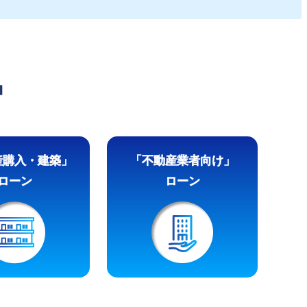
品
産購入・建築」
「不動産業者向け」
ローン
ローン