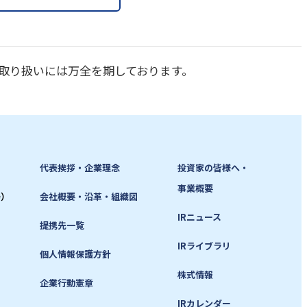
取り扱いには万全を期しております。
代表挨拶・企業理念
投資家の皆様へ・
事業概要
寿）
会社概要・沿革・組織図
IRニュース
提携先一覧
IRライブラリ
個人情報保護方針
株式情報
企業行動憲章
IRカレンダー