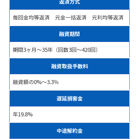
返済方式
毎回金均等返済 元金一括返済 元利均等返済
融資期間
期間3ヶ月～35年（回数3回～420回）
融資取扱手数料
融資額の0%～3.3％
遅延損害金
年19.8%
中途解約金