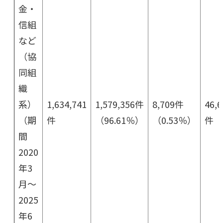
金・
信組
など
（協
同組
織
系）
1,634,741
1,579,356件
8,709件
46,6
（期
件
（96.61％）
（0.53％）
件
間
2020
年3
月～
2025
年6