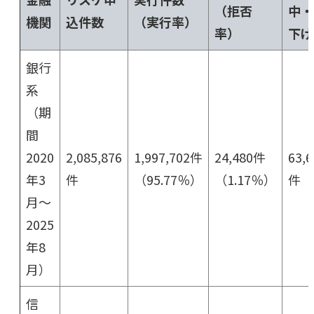
（拒否
中・
機関
込件数
（実行率）
率）
下げ
銀行
系
（期
間
2020
2,085,876
1,997,702件
24,480件
63,6
年3
件
（95.77％）
（1.17％）
件
月～
2025
年8
月）
信