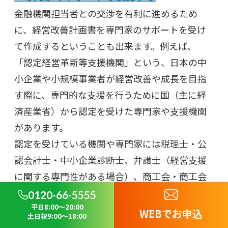
金融機関担当者との交渉を有利に進めるため
に、経営改善計画書を専門家のサポートを受け
て作成するということも出来ます。例えば、
「認定経営革新等支援機関」という、日本の中
小企業や小規模事業者が経営改善や成長を目指
す際に、専門的な支援を行うために国（主に経
済産業省）から認定を受けた専門家や支援機関
があります。
認定を受けている機関や専門家には税理士・公
認会計士・中小企業診断士、弁護士（経営支援
に関する専門性がある場合）、商工会・商工会
議所、地域金融機関、コンサルティング会社な
0120-66-5555
平日8:00～20:00
どがあり、中小企業が経営改善、事業再構築、
WEBでお申込
土日祝9:00～18:00
新事業展開、資金繰り改善、補助金申請や融資