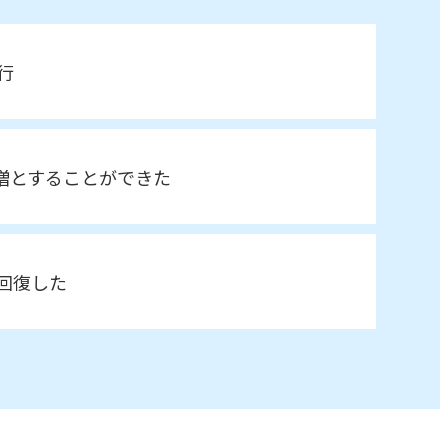
行
益増とすることができた
回復した