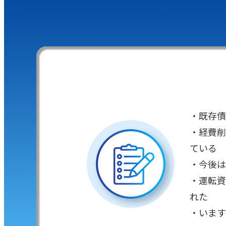
・既存債
・経費削
ている
・今後は
・運転資
れた
・います