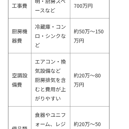
明・厨房スペ
工事費
700万円
ースなど
冷蔵庫・コン
厨房機
約50万～150
ロ・シンクな
器費
万円
ど
エアコン・換
気設備など
空調設
約20万～80
厨房排気を含
備費
万円
むと費用が上
がりやすい
食器やユニフ
ォーム、レジ
約20万～50
備品類