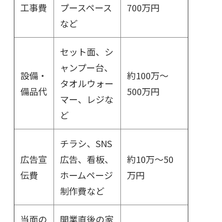
工事費
プースペース
700万円
など
セット面、シ
ャンプー台、
設備・
約100万～
タオルウォー
備品代
500万円
マー、レジな
ど
チラシ、SNS
広告宣
広告、看板、
約10万～50
伝費
ホームページ
万円
制作費など
当面の
開業直後の家