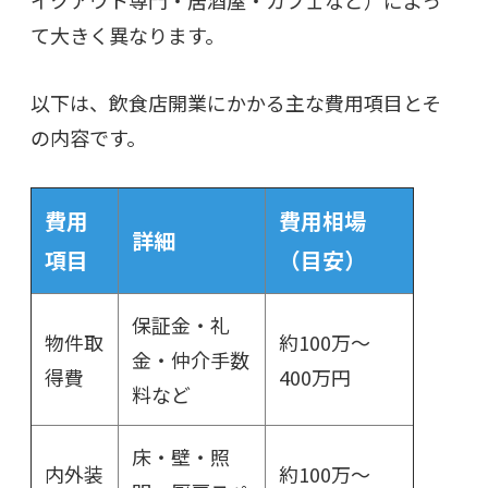
て大きく異なります。
以下は、飲食店開業にかかる主な費用項目とそ
の内容です。
費用
費用相場
詳細
項目
（目安）
保証金・礼
物件取
約100万～
金・仲介手数
得費
400万円
料など
床・壁・照
内外装
約100万～