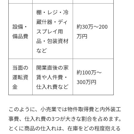
棚・レジ・冷
蔵什器・ディ
設備・
約30万～200
スプレイ用
備品費
万円
品・包装資材
など
当面の
開業直後の家
約100万～
運転資
賃や人件費・
300万円
金
仕入れ費など
このように、小売業では物件取得費と内外装工
事費、仕入れ費の3つが大きな割合を占めます。
とくに商品の仕入れは、在庫をどの程度抱える