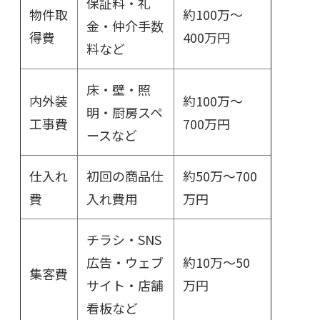
保証料・礼
物件取
約100万～
金・仲介手数
得費
400万円
料など
床・壁・照
内外装
約100万～
明・厨房スペ
工事費
700万円
ースなど
仕入れ
初回の商品仕
約50万～700
費
入れ費用
万円
チラシ・SNS
広告・ウェブ
約10万～50
集客費
サイト・店舗
万円
看板など