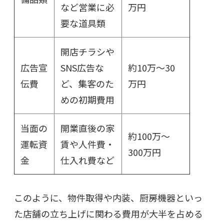
など営業に必
万円
要な道具類
開店チラシや
広告宣
SNS広告な
約10万～30
伝費
ど、集客のた
万円
めの初期費用
当面の
開業直後の家
約100万～
運転資
賃や人件費・
300万円
金
仕入れ費など
このように、物件取得や内装、厨房機器といっ
た店舗の立ち上げに関わる費用が大半を占める