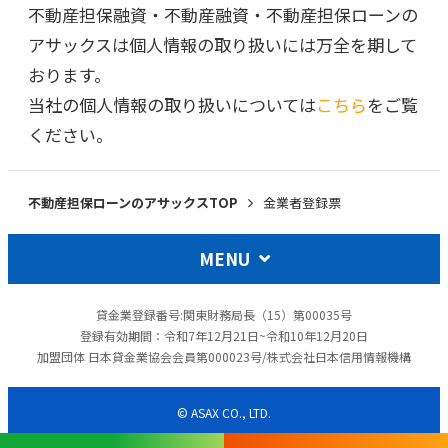
不動産担保融資・不動産融資・不動産担保ローンの
アサックスは個人情報の取り扱いには万全を期して
おります。
当社の個人情報の取り扱いについては
こちら
をご覧
ください。
不動産担保ローンのアサックスTOP
金業者登録票
MENU
貸金業登録番号:関東財務局長（15）第00035号
登録有効期間：令和7年12月21日~令和10年12月20日
加盟団体 日本貸金業協会会員第000023号/株式会社日本信用情報機構
© ASAX CO., LTD.