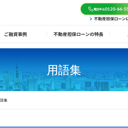
0120-66-5
電話申込
不動産担保ローン
ご融資事例
不動産担保ローンの特長
用語集
語集