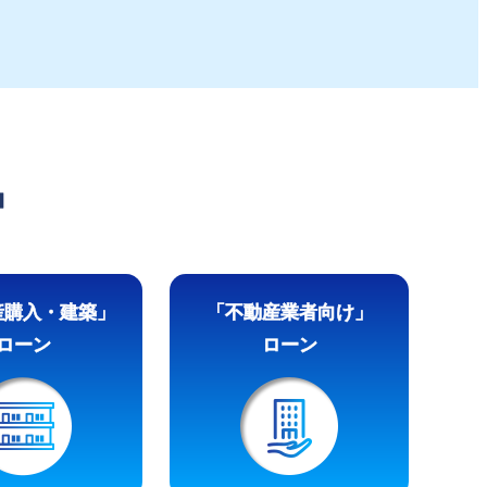
品
産購入・建築」
「不動産業者向け」
ローン
ローン