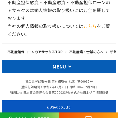
不動産担保融資・不動産融資・不動産担保ローンの
アサックスは個人情報の取り扱いには万全を期して
おります。
当社の個人情報の取り扱いについては
こちら
をご覧
ください。
不動産担保ローンのアサックスTOP
不動産業・士業の方へ
新規
MENU
貸金業登録番号:関東財務局長（15）第00035号
登録有効期間：令和7年12月21日~令和10年12月20日
加盟団体 日本貸金業協会会員第000023号/株式会社日本信用情報機構
© ASAX CO., LTD.