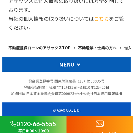
アサックスは個人情報の取り扱いには万全を期して
おります。
当社の個人情報の取り扱いについては
こちら
をご覧
ください。
不動産担保ローンのアサックスTOP
不動産業・士業の方へ
借入
MENU
貸金業登録番号:関東財務局長（15）第00035号
登録有効期間：令和7年12月21日~令和10年12月20日
加盟団体 日本貸金業協会会員第000023号/株式会社日本信用情報機構
© ASAX CO., LTD.
0120-66-5555
平日8:00～20:00