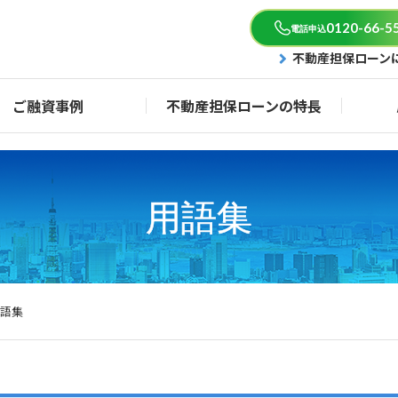
0120-66-5
電話申込
不動産担保ローン
ご融資事例
不動産担保ローンの特長
用語集
語集