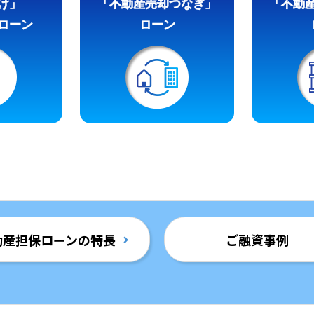
け」
「不動産売却つなぎ」
「不動
ローン
ローン
動産担保ローンの特長
ご融資事例