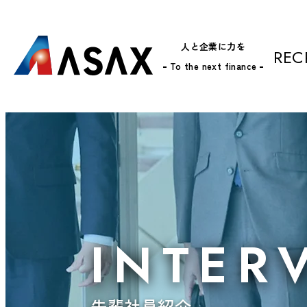
人と企業に力を
REC
To the next finance
INTER
先輩社員紹介