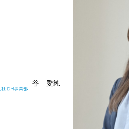
。
谷 愛純
年入社 DM事業部